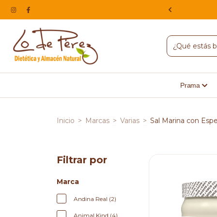
NA, HACEMOS ENVIOS A TODO EL PAIS
Prama
Inicio
>
Marcas
>
Varias
>
Sal Marina con Espe
Filtrar por
Marca
Andina Real (2)
Animal Kind (4)