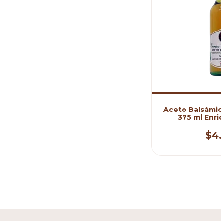
Aceto Balsámi
375 ml Enr
$4