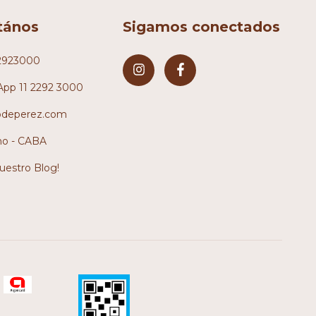
tános
Sigamos conectados
2923000
pp 11 2292 3000
odeperez.com
no - CABA
nuestro Blog!