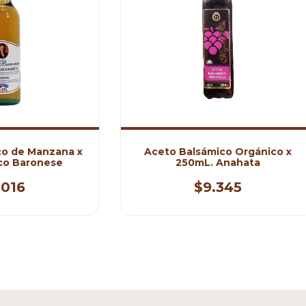
co de Manzana x
Aceto Balsámico Orgánico x
ico Baronese
250mL. Anahata
.016
$9.345