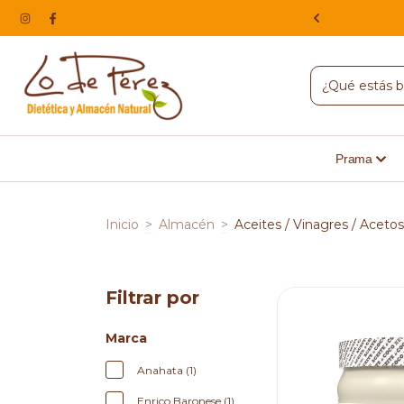
NA, HACEMOS ENVIOS A TODO EL PAIS
Prama
Inicio
>
Almacén
>
Aceites / Vinagres / Acetos
Filtrar por
Marca
Anahata (1)
Enrico Baronese (1)