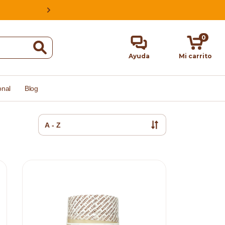
ESTAMOS EN CABA, ARGENTINA, HACE
0
Ayuda
Mi carrito
onal
Blog