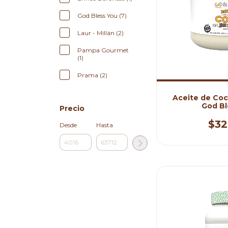
God Bless You (7)
Laur - Millán (2)
Pampa Gourmet
(1)
Prama (2)
Aceite de Coco
God Bl
Precio
$32
Desde
Hasta