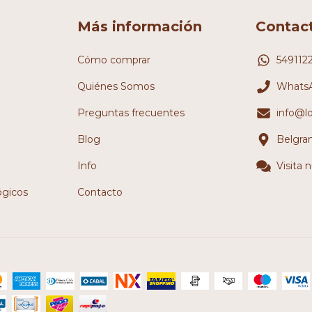
Más información
Contac
Cómo comprar
549112
Quiénes Somos
WhatsA
Preguntas frecuentes
info@l
Blog
Belgra
Info
Visita 
ógicos
Contacto