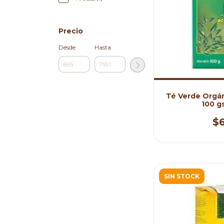
Precio
Desde
Hasta
Té Verde Orgán
100 g
$
SIN STOCK