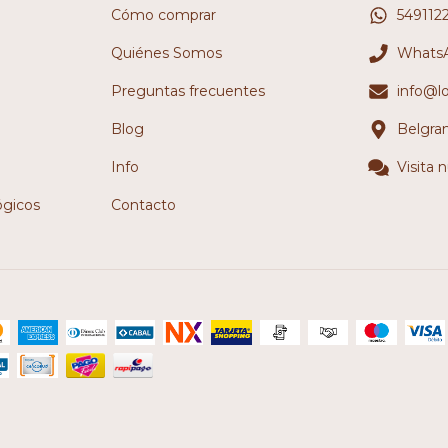
Cómo comprar
549112
Quiénes Somos
WhatsA
Preguntas frecuentes
info@l
Blog
Belgra
Info
Visita 
ógicos
Contacto