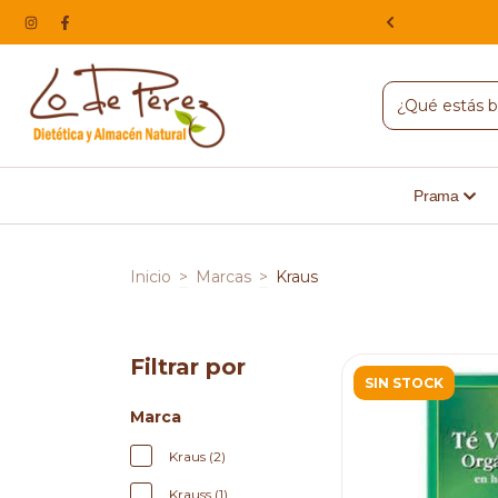
NA, HACEMOS ENVIOS A TODO EL PAIS
Prama
Inicio
>
Marcas
>
Kraus
Filtrar por
SIN STOCK
Marca
Kraus (2)
Krauss (1)