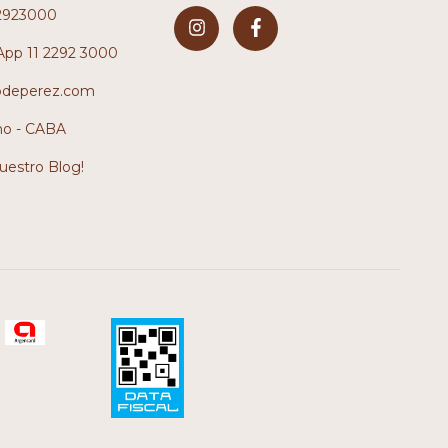
2923000
pp 11 2292 3000
odeperez.com
no - CABA
nuestro Blog!