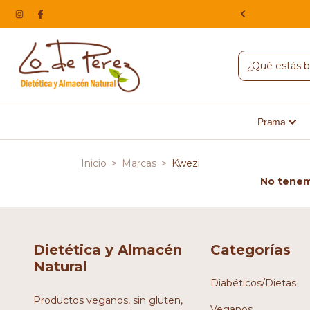
NA, HACEMOS ENVIOS A TODO EL PAIS
Prama
Inicio
>
Marcas
>
Kwezi
No tenemo
Dietética y Almacén
Categorías
Natural
Diabéticos/Dietas
Productos veganos, sin gluten,
Veganos