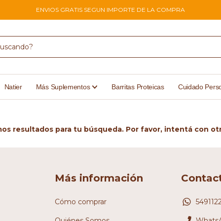
ENVIOS GRATIS SEGUN IMPORTE DE LA COMPRA
Natier
Más Suplementos
Barritas Proteicas
Cuidado Pers
s resultados para tu búsqueda. Por favor, intentá con otro
Más información
Contac
Cómo comprar
549112
Quiénes Somos
WhatsA