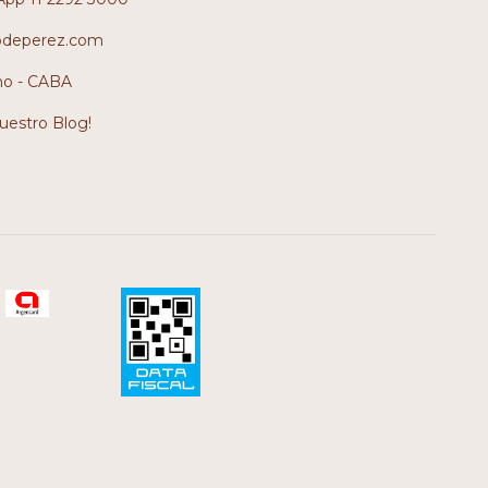
odeperez.com
no - CABA
nuestro Blog!