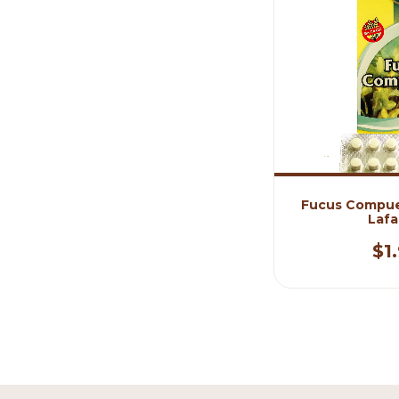
Fucus Compues
Laf
$1