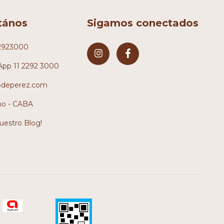
tános
Sigamos conectados
2923000
pp 11 2292 3000
odeperez.com
no - CABA
nuestro Blog!