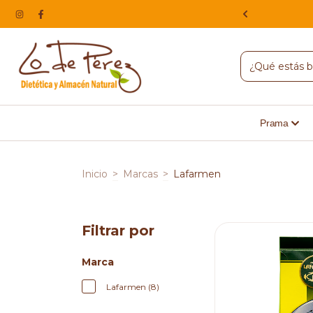
NA, HACEMOS ENVIOS A TODO EL PAIS
Prama
Inicio
>
Marcas
>
Lafarmen
Filtrar por
Marca
Lafarmen (8)