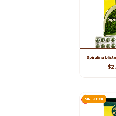
Spirulina blist
$2
SIN STOCK