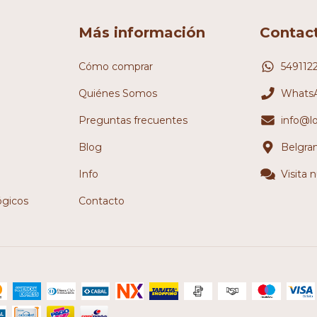
Más información
Contac
Cómo comprar
549112
Quiénes Somos
WhatsA
Preguntas frecuentes
info@l
Blog
Belgra
Info
Visita 
ógicos
Contacto