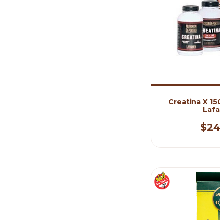
Creatina X 1
Laf
$24