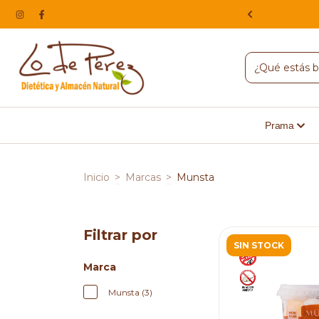
NA, HACEMOS ENVIOS A TODO EL PAIS
Prama
Inicio
>
Marcas
>
Munsta
Filtrar por
SIN STOCK
Marca
Munsta (3)