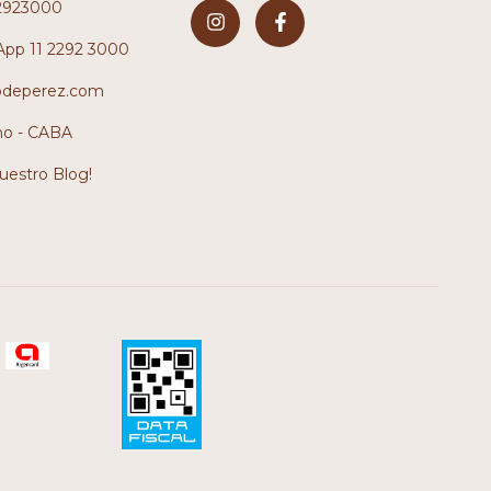
2923000
pp 11 2292 3000
odeperez.com
no - CABA
nuestro Blog!