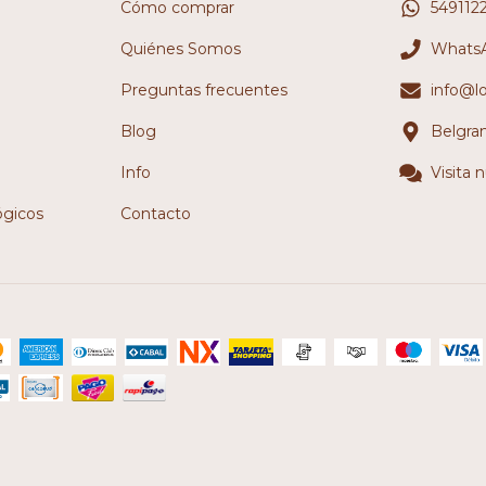
Cómo comprar
549112
Quiénes Somos
WhatsA
Preguntas frecuentes
info@l
Blog
Belgra
Info
Visita 
ógicos
Contacto