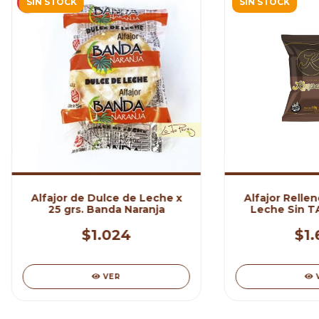
SIN STOCK
SIN STOCK
Alfajor de Dulce de Leche x
Alfajor Relle
25 grs. Banda Naranja
Leche Sin TA
Ka
$1.024
$1.
VER