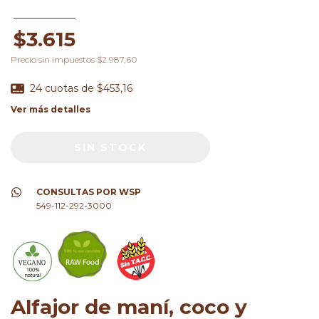
$3.615
Precio sin impuestos
$2.987,60
24
cuotas de
$453,16
Ver más detalles
CONSULTAS POR WSP
549-112-292-3000
Alfajor de maní, coco y