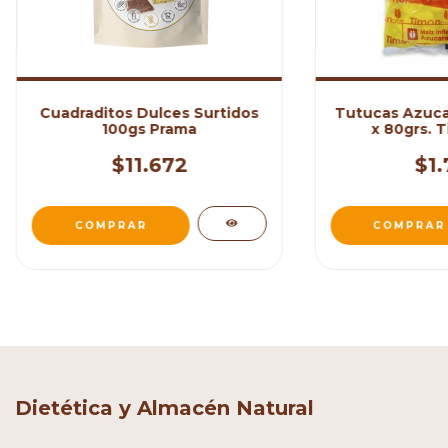
Cuadraditos Dulces Surtidos
Tutucas Azuca
100gs Prama
x 80grs. 
$11.672
$1.
Dietética y Almacén Natural