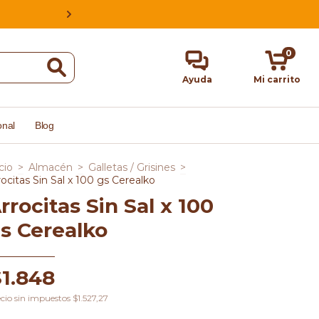
ESTAMOS EN CABA, ARGENTINA, HACE
0
Ayuda
Mi carrito
onal
Blog
cio
>
Almacén
>
Galletas / Grisines
>
rocitas Sin Sal x 100 gs Cerealko
rrocitas Sin Sal x 100
s Cerealko
$1.848
cio sin impuestos
$1.527,27