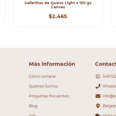
Galletitas de Queso Light x 150 gs
Canvas
$2.465
Más información
Contac
Cómo comprar
549112
Quiénes Somos
WhatsA
Preguntas frecuentes
info@l
Blog
Belgra
Info
Visita 