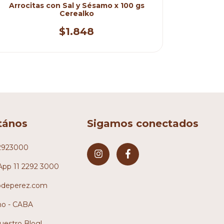
Arrocitas con Sal y Sésamo x 100 gs
CrocoPr
Cerealko
$1.848
tános
Sigamos conectados
2923000
pp 11 2292 3000
odeperez.com
no - CABA
nuestro Blog!