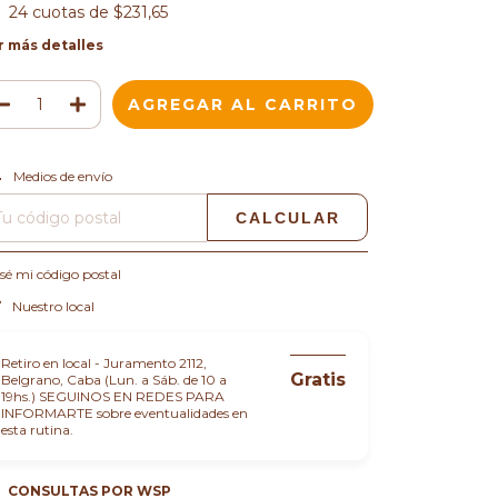
24
cuotas de
$231,65
r más detalles
CAMBIAR CP
regas para el CP:
Medios de envío
CALCULAR
sé mi código postal
Nuestro local
Retiro en local - Juramento 2112,
Gratis
Belgrano, Caba (Lun. a Sáb. de 10 a
19hs.) SEGUINOS EN REDES PARA
INFORMARTE sobre eventualidades en
esta rutina.
CONSULTAS POR WSP