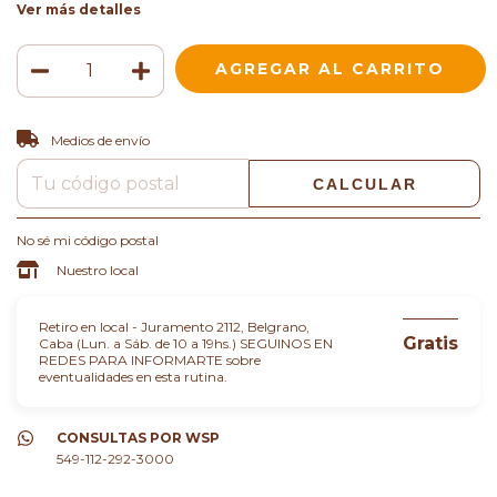
Ver más detalles
CAMBIAR CP
Entregas para el CP:
Medios de envío
CALCULAR
No sé mi código postal
Nuestro local
Retiro en local - Juramento 2112, Belgrano,
Gratis
Caba (Lun. a Sáb. de 10 a 19hs.) SEGUINOS EN
REDES PARA INFORMARTE sobre
eventualidades en esta rutina.
CONSULTAS POR WSP
549-112-292-3000