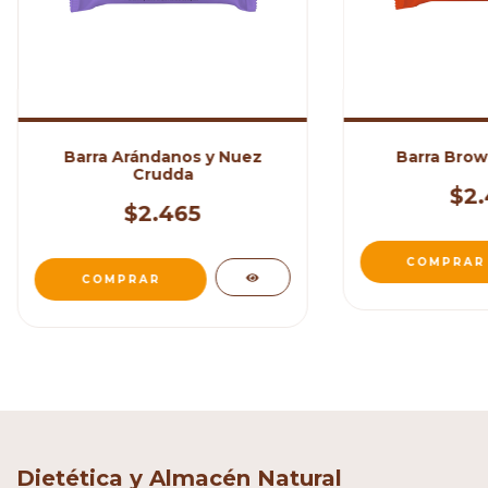
Barra Arándanos y Nuez
Barra Brow
Crudda
$2.
$2.465
Dietética y Almacén Natural