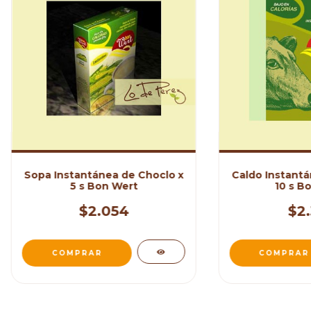
Sopa Instantánea de Choclo x
Caldo Instantá
5 s Bon Wert
10 s B
$2.054
$2.