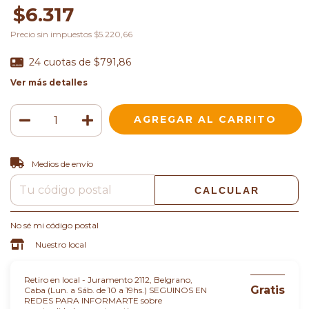
$6.317
Precio sin impuestos
$5.220,66
24
cuotas de
$791,86
Ver más detalles
CAMBIAR CP
Entregas para el CP:
Medios de envío
CALCULAR
No sé mi código postal
Nuestro local
Retiro en local - Juramento 2112, Belgrano,
Gratis
Caba (Lun. a Sáb. de 10 a 19hs.) SEGUINOS EN
REDES PARA INFORMARTE sobre