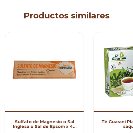
Productos similares
Sulfato de Magnesio o Sal
Té Guaraní Pla
Inglesa o Sal de Epsom x 40
saqu
gs Prama