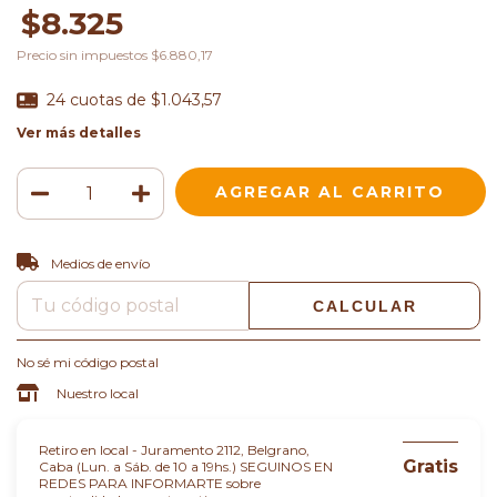
$8.325
Precio sin impuestos
$6.880,17
24
cuotas de
$1.043,57
Ver más detalles
CAMBIAR CP
Entregas para el CP:
Medios de envío
CALCULAR
No sé mi código postal
Nuestro local
Retiro en local - Juramento 2112, Belgrano,
Gratis
Caba (Lun. a Sáb. de 10 a 19hs.) SEGUINOS EN
REDES PARA INFORMARTE sobre