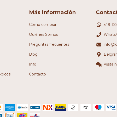
Más información
Contac
Cómo comprar
549112
Quiénes Somos
WhatsA
Preguntas frecuentes
info@l
Blog
Belgra
Info
Visita 
ógicos
Contacto