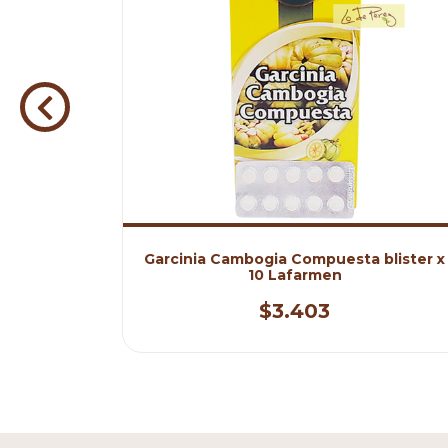
esa o Sal
Garcinia Cambogia Compuesta blister x
ma
10 Lafarmen
$3.403