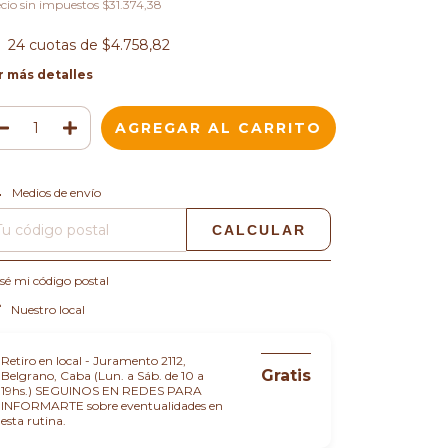
cio sin impuestos
$31.374,38
24
cuotas de
$4.758,82
r más detalles
CAMBIAR CP
regas para el CP:
Medios de envío
CALCULAR
sé mi código postal
Nuestro local
Retiro en local - Juramento 2112,
Gratis
Belgrano, Caba (Lun. a Sáb. de 10 a
19hs.) SEGUINOS EN REDES PARA
INFORMARTE sobre eventualidades en
esta rutina.