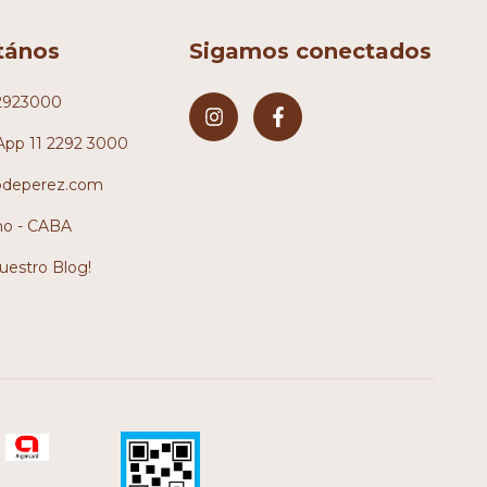
tános
Sigamos conectados
2923000
pp 11 2292 3000
odeperez.com
no - CABA
nuestro Blog!