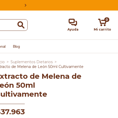
ESTAMOS EN CABA, ARGENTINA, HACE
0
Ayuda
Mi carrito
onal
Blog
cio
>
Suplementos Dietarios
>
tracto de Melena de León 50ml Cultivamente
xtracto de Melena de
eón 50ml
ultivamente
$37.963