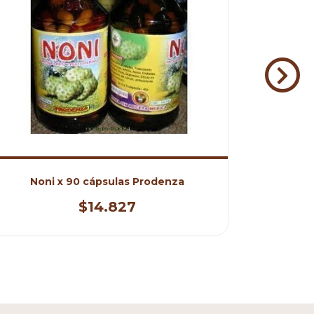
Noni x 90 cápsulas Prodenza
Guar
$14.827