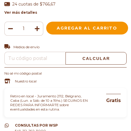
24
cuotas de
$766,67
Ver más detalles
CAMBIAR CP
Entregas para el CP:
Medios de envío
CALCULAR
No sé mi código postal
Nuestro local
Retiro en local - Juramento 2112, Belgrano,
Gratis
Caba (Lun. a Sáb. de 10 a 19hs.) SEGUINOS EN
REDES PARA INFORMARTE sobre
eventualidades en esta rutina.
CONSULTAS POR WSP
549-112-292-3000