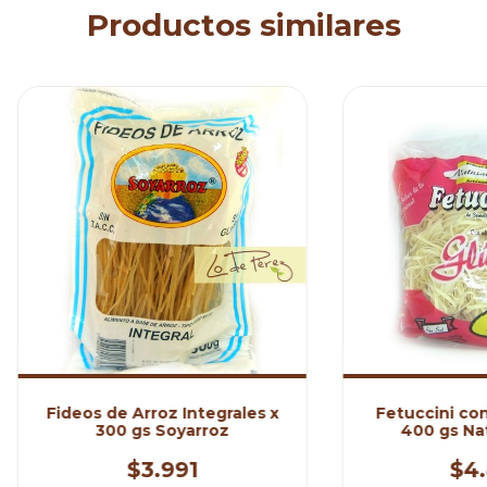
Productos similares
Fideos de Arroz Integrales x
Fetuccini con
300 gs Soyarroz
400 gs Nat
$3.991
$4.