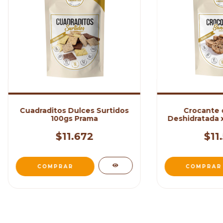
Cuadraditos Dulces Surtidos
Crocante 
100gs Prama
Deshidratada x
$11.672
$11