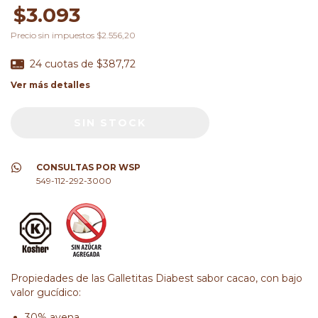
$3.093
Precio sin impuestos
$2.556,20
24
cuotas de
$387,72
Ver más detalles
CONSULTAS POR WSP
549-112-292-3000
Propiedades de las Galletitas Diabest sabor cacao, con bajo
valor gucídico:
30% avena