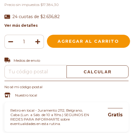
Precio sin impuestos
$17.384,30
24
cuotas de
$2.636,82
Ver más detalles
CAMBIAR CP
Entregas para el CP:
Medios de envío
CALCULAR
No sé mi código postal
Nuestro local
Retiro en local - Juramento 2112, Belgrano,
Gratis
Caba (Lun. a Sáb. de 10 a 19hs.) SEGUINOS EN
REDES PARA INFORMARTE sobre
eventualidades en esta rutina.