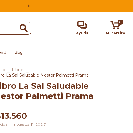
ESTAMOS EN CABA, ARGENTINA, HACE
0
Ayuda
Mi carrito
onal
Blog
cio
>
Libros
>
bro La Sal Saludable Nestor Palmetti Prama
ibro La Sal Saludable
estor Palmetti Prama
$13.560
cio sin impuestos
$11.206,61