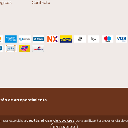
ógicos
Contacto
tón de arrepentimiento
 por este sitio
aceptás el uso de cookies
para agilizar tu experiencia de 
ENTENDIDO