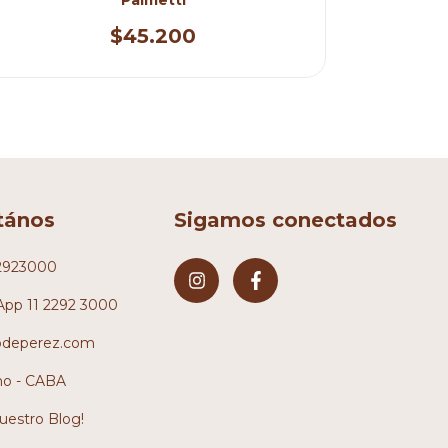
$45.200
tános
Sigamos conectados
2923000
pp 11 2292 3000
odeperez.com
no - CABA
nuestro Blog!