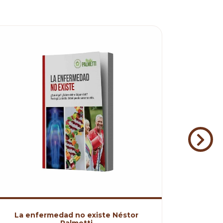
La enfermedad no existe Néstor
Libro N
Palmetti