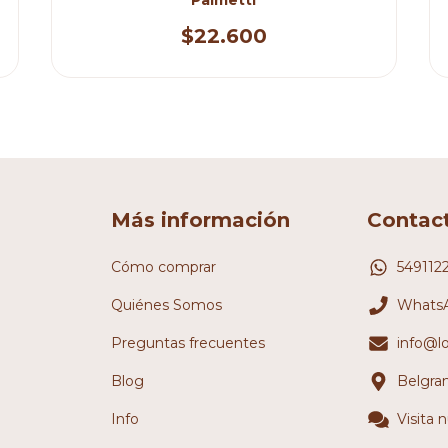
$22.600
Más información
Contac
Cómo comprar
549112
Quiénes Somos
WhatsA
Preguntas frecuentes
info@l
Blog
Belgra
Info
Visita 