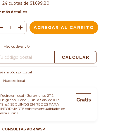
24
cuotas de
$1.699,80
r más detalles
CAMBIAR CP
regas para el CP:
Medios de envío
CALCULAR
sé mi código postal
Nuestro local
Retiro en local - Juramento 2112,
Gratis
Belgrano, Caba (Lun. a Sáb. de 10 a
19hs.) SEGUINOS EN REDES PARA
INFORMARTE sobre eventualidades en
esta rutina.
CONSULTAS POR WSP