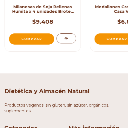
Milanesas de Soja Rellenas
Medallones Gre
Humita x 4 unidades Brotes
Casa 
de Sol
$9.408
$6.
Dietética y Almacén Natural
Productos veganos, sin gluten, sin azúcar, orgánicos,
suplementos
Categorías
Más información