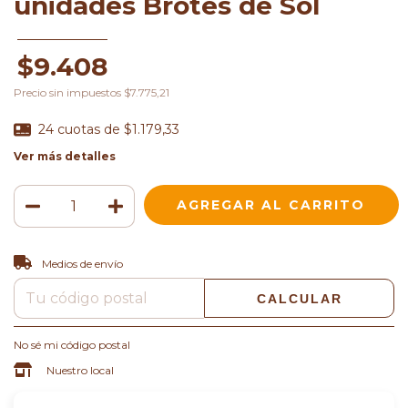
unidades Brotes de Sol
$9.408
Precio sin impuestos
$7.775,21
24
cuotas de
$1.179,33
Ver más detalles
CAMBIAR CP
Entregas para el CP:
Medios de envío
CALCULAR
No sé mi código postal
Nuestro local