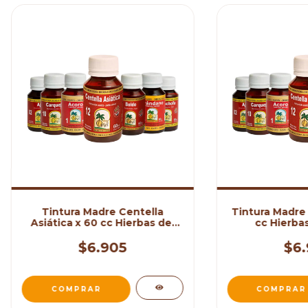
Tintura Madre Centella
Tintura Madre
Asiática x 60 cc Hierbas del
cc Hierbas
Oasis
$6.905
$6.