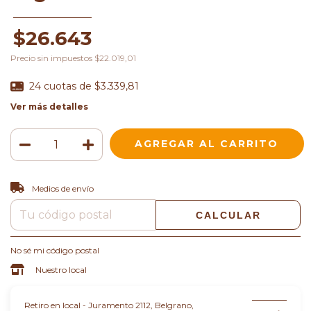
$26.643
Precio sin impuestos
$22.019,01
24
cuotas de
$3.339,81
Ver más detalles
CAMBIAR CP
Entregas para el CP:
Medios de envío
CALCULAR
No sé mi código postal
Nuestro local
Retiro en local - Juramento 2112, Belgrano,