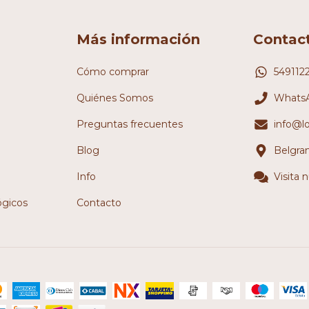
Más información
Contac
Cómo comprar
549112
Quiénes Somos
WhatsA
Preguntas frecuentes
info@l
Blog
Belgra
Info
Visita 
ógicos
Contacto