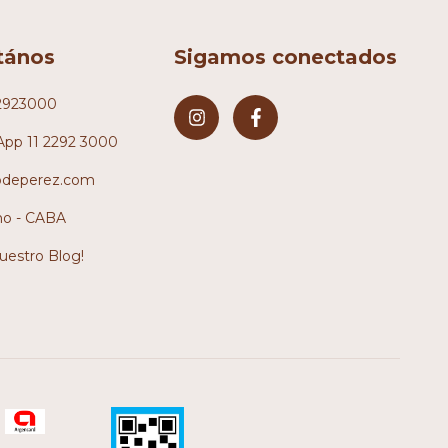
tános
Sigamos conectados
2923000
pp 11 2292 3000
odeperez.com
no - CABA
nuestro Blog!