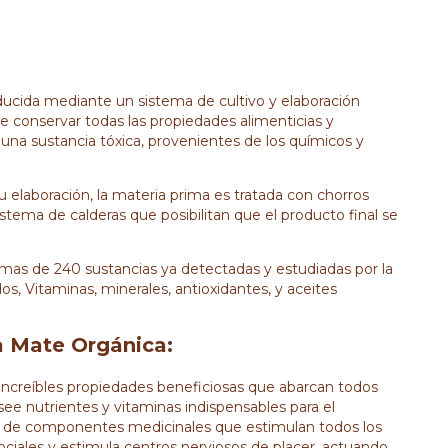
ucida mediante un sistema de cultivo y elaboración
e conservar todas las propiedades alimenticias y
una sustancia tóxica, provenientes de los químicos y
elaboración, la materia prima es tratada con chorros
istema de calderas que posibilitan que el producto final se
as de 240 sustancias ya detectadas y estudiadas por la
os, Vitaminas, minerales, antioxidantes, y aceites
ba Mate Orgánica:
ncreíbles propiedades beneficiosas que abarcan todos
ee nutrientes y vitaminas indispensables para el
d de componentes medicinales que estimulan todos los
ociales y estimula centros nerviosos de placer, actuando