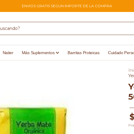
ENVIOS GRATIS SEGUN IMPORTE DE LA COMPRA
Natier
Más Suplementos
Barritas Proteicas
Cuidado Pers
Ini
Ye
Y
5
$
Pre