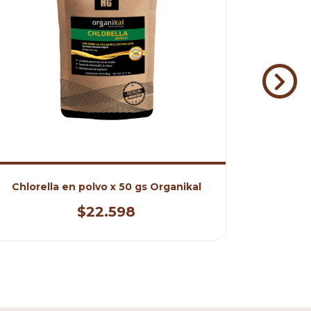
Chlorella en polvo x 50 gs Organikal
Chlorel
$22.598