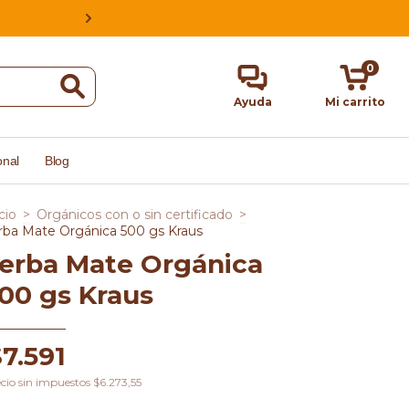
ESTAMOS EN CABA, ARGENTINA, HACE
0
Ayuda
Mi carrito
onal
Blog
cio
>
Orgánicos con o sin certificado
>
rba Mate Orgánica 500 gs Kraus
erba Mate Orgánica
00 gs Kraus
7.591
cio sin impuestos
$6.273,55