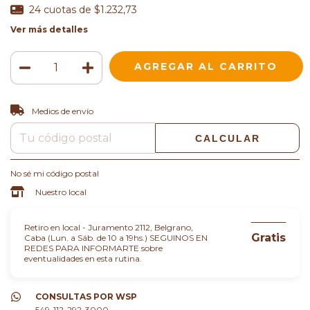
24
cuotas de
$1.232,73
Ver más detalles
CAMBIAR CP
Entregas para el CP:
Medios de envío
CALCULAR
No sé mi código postal
Nuestro local
Retiro en local - Juramento 2112, Belgrano,
Gratis
Caba (Lun. a Sáb. de 10 a 19hs.) SEGUINOS EN
REDES PARA INFORMARTE sobre
eventualidades en esta rutina.
CONSULTAS POR WSP
549-112-292-3000