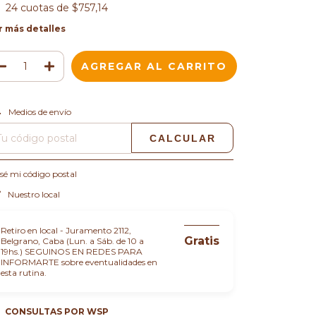
24
cuotas de
$757,14
r más detalles
CAMBIAR CP
regas para el CP:
Medios de envío
CALCULAR
sé mi código postal
Nuestro local
Retiro en local - Juramento 2112,
Gratis
Belgrano, Caba (Lun. a Sáb. de 10 a
19hs.) SEGUINOS EN REDES PARA
INFORMARTE sobre eventualidades en
esta rutina.
CONSULTAS POR WSP