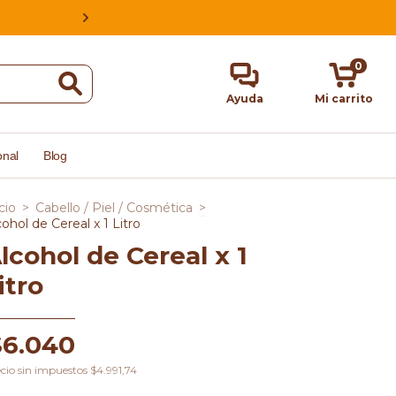
ESTAMOS EN CABA, ARGENTINA, HACE
0
Ayuda
Mi carrito
onal
Blog
cio
>
Cabello / Piel / Cosmética
>
cohol de Cereal x 1 Litro
lcohol de Cereal x 1
itro
$6.040
cio sin impuestos
$4.991,74