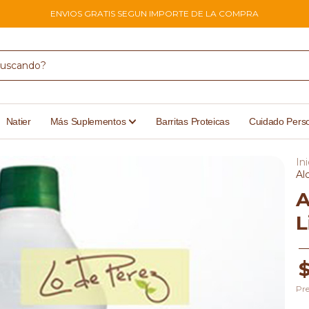
ENVIOS GRATIS SEGUN IMPORTE DE LA COMPRA
Natier
Más Suplementos
Barritas Proteicas
Cuidado Pers
Ini
Al
A
L
Pre