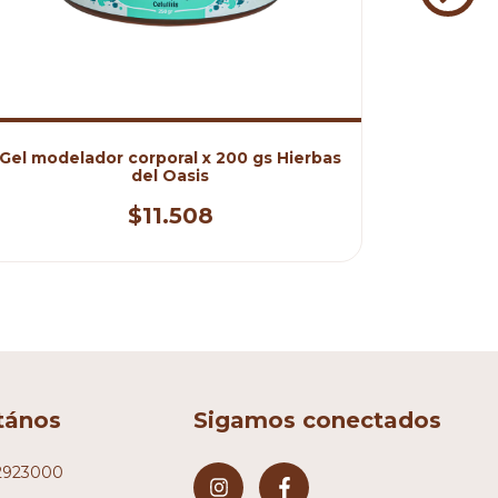
Gel modelador corporal x 200 gs Hierbas
Aceite
del Oasis
$11.508
tános
Sigamos conectados
2923000