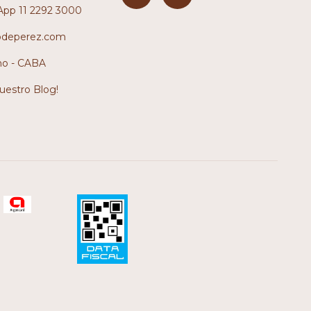
pp 11 2292 3000
odeperez.com
no - CABA
nuestro Blog!