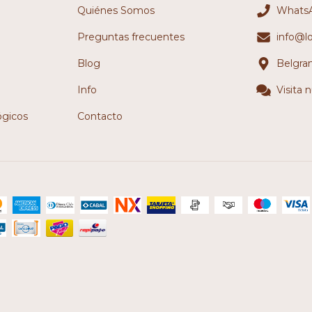
Quiénes Somos
WhatsA
Preguntas frecuentes
info@l
Blog
Belgra
Info
Visita 
ógicos
Contacto