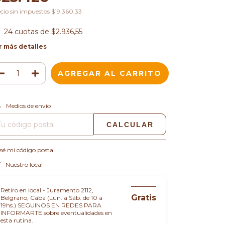
cio sin impuestos
$19.360,33
24
cuotas de
$2.936,55
r más detalles
CAMBIAR CP
regas para el CP:
Medios de envío
CALCULAR
sé mi código postal
Nuestro local
Retiro en local - Juramento 2112,
Gratis
Belgrano, Caba (Lun. a Sáb. de 10 a
19hs.) SEGUINOS EN REDES PARA
INFORMARTE sobre eventualidades en
esta rutina.