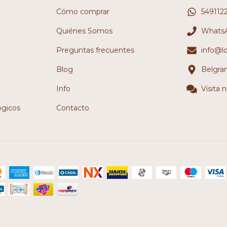
Cómo comprar
549112
Quiénes Somos
WhatsA
Preguntas frecuentes
info@l
Blog
Belgra
Info
Visita 
ógicos
Contacto