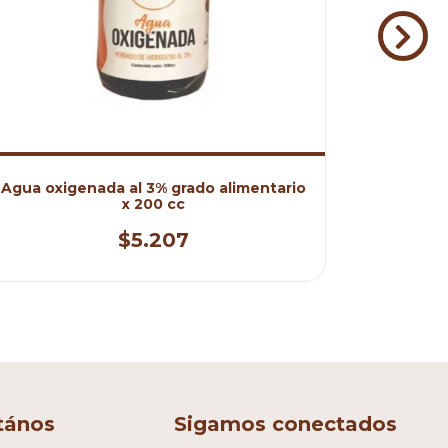
Agua oxigenada al 3% grado alimentario
Guar
x 200 cc
$5.207
tános
Sigamos conectados