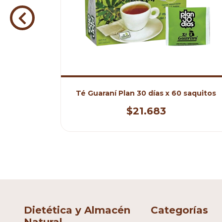
esa o Sal
Té Guaraní Plan 30 días x 60 saquitos
ma
$21.683
Dietética y Almacén
Categorías
Natural