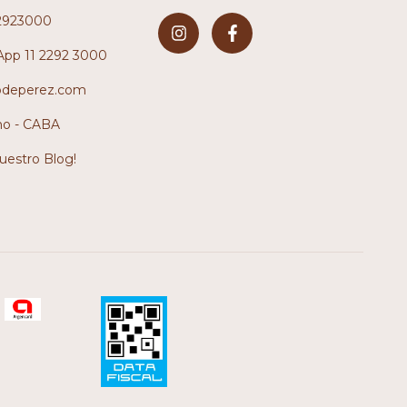
2923000
pp 11 2292 3000
odeperez.com
no - CABA
nuestro Blog!