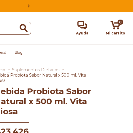
ESTAMOS EN CABA, ARGENTINA, HACE
0
Ayuda
Mi carrito
onal
Blog
cio
>
Suplementos Dietarios
>
bida Probiota Sabor Natural x 500 ml. Vita
osa
ebida Probiota Sabor
atural x 500 ml. Vita
iosa
$23.426