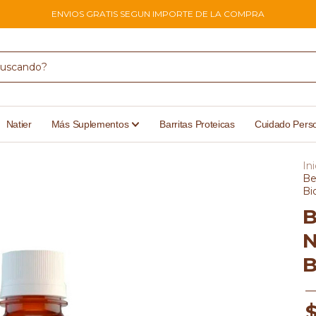
ENVIOS GRATIS SEGUN IMPORTE DE LA COMPRA
Natier
Más Suplementos
Barritas Proteicas
Cuidado Pers
Ini
Be
Bi
B
N
B