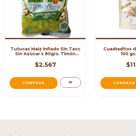
Tutucas Maiz Inflado Sin Tacc
Cuadraditos d
Sin Azúcar x 80grs. Timón
100 gs
Cruz
$2.567
$11