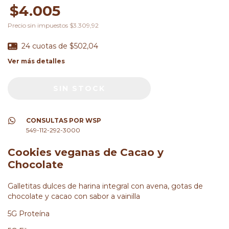
$4.005
Precio sin impuestos
$3.309,92
24
cuotas de
$502,04
Ver más detalles
CONSULTAS POR WSP
549-112-292-3000
Cookies veganas de Cacao y
Chocolate
Galletitas dulces de harina integral con avena, gotas de
chocolate y cacao con sabor a vainilla
5G Proteína