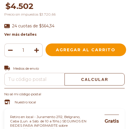
$4.502
Precio sin impuestos
$3.720,66
24
cuotas de
$564,34
Ver más detalles
CAMBIAR CP
Entregas para el CP:
Medios de envío
CALCULAR
No sé mi código postal
Nuestro local
Retiro en local - Juramento 2112, Belgrano,
Gratis
Caba (Lun. a Sáb. de 10 a 19hs.) SEGUINOS EN
REDES PARA INFORMARTE sobre