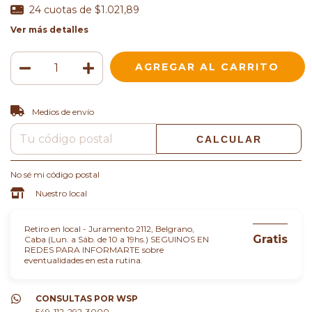
24
cuotas de
$1.021,89
Ver más detalles
CAMBIAR CP
Entregas para el CP:
Medios de envío
CALCULAR
No sé mi código postal
Nuestro local
Retiro en local - Juramento 2112, Belgrano,
Gratis
Caba (Lun. a Sáb. de 10 a 19hs.) SEGUINOS EN
REDES PARA INFORMARTE sobre
eventualidades en esta rutina.
CONSULTAS POR WSP
549-112-292-3000