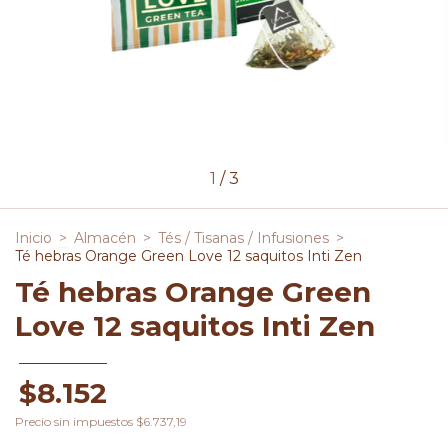
1
/
3
Inicio
>
Almacén
>
Tés / Tisanas / Infusiones
>
Té hebras Orange Green Love 12 saquitos Inti Zen
Té hebras Orange Green
Love 12 saquitos Inti Zen
$8.152
Precio sin impuestos
$6.737,19