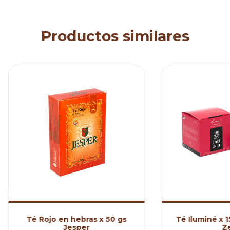
Productos similares
Té Rojo en hebras x 50 gs
Té Iluminé x 1
Jesper
Z