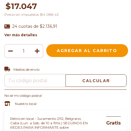
$17.047
Precio sin impuestos
$14.088,43
24
cuotas de
$2.136,91
Ver más detalles
CAMBIAR CP
Entregas para el CP:
Medios de envío
CALCULAR
No sé mi código postal
Nuestro local
Retiro en local - Juramento 2112, Belgrano,
Gratis
Caba (Lun. a Sáb. de 10 a 19hs.) SEGUINOS EN
REDES PARA INFORMARTE sobre