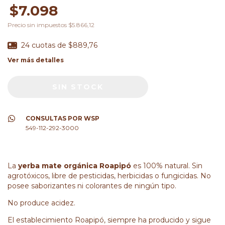
$7.098
Precio sin impuestos
$5.866,12
24
cuotas de
$889,76
Ver más detalles
CONSULTAS POR WSP
549-112-292-3000
La
yerba mate orgánica Roapipó
es 100% natural. Sin
agrotóxicos, libre de pesticidas, herbicidas o fungicidas. No
posee saborizantes ni colorantes de ningún tipo.
No produce acidez.
El establecimiento Roapipó, siempre ha producido y sigue