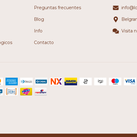
Preguntas frecuentes
info@l
Blog
Belgra
Info
Visita 
ógicos
Contacto