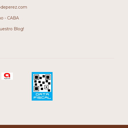
odeperez.com
no - CABA
nuestro Blog!