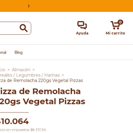
ESTAMOS EN CABA, ARGENTINA, HACE
0
Ayuda
Mi carrito
onal
Blog
cio
>
Almacén
>
reales / Legumbres / Harinas
>
zza de Remolacha 220gs Vegetal Pizzas
izza de Remolacha
20gs Vegetal Pizzas
$10.064
cio sin impuestos
$8.317,36