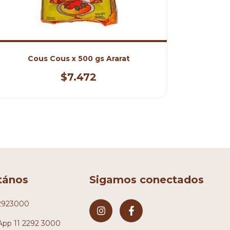
Cous Cous x 500 gs Ararat
Harina
$7.472
tános
Sigamos conectados
2923000
pp 11 2292 3000