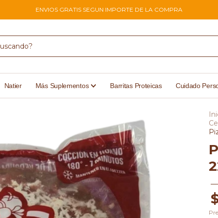
ENVIOS GRATIS SEGUN IMPORTE DE LA COMPRA
Natier
Más Suplementos
Barritas Proteicas
Cuidado Pers
Ini
Ce
Pi
P
2
Pre