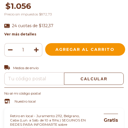
$1.056
Precio sin impuestos
$872,73
24
cuotas de
$132,37
Ver más detalles
CAMBIAR CP
Entregas para el CP:
Medios de envío
CALCULAR
No sé mi código postal
Nuestro local
Retiro en local - Juramento 2112, Belgrano,
Gratis
Caba (Lun. a Sáb. de 10 a 19hs.) SEGUINOS EN
REDES PARA INFORMARTE sobre