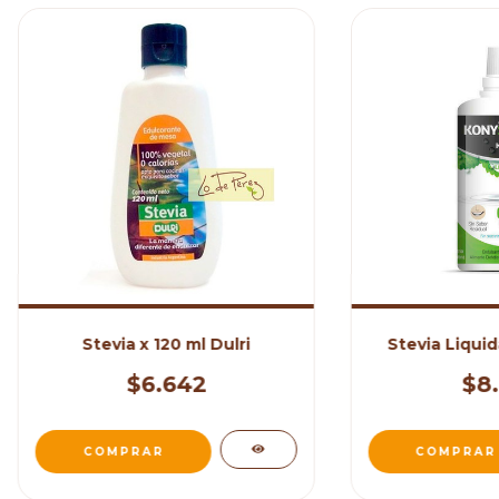
Stevia x 120 ml Dulri
Stevia Liqui
$6.642
$8.