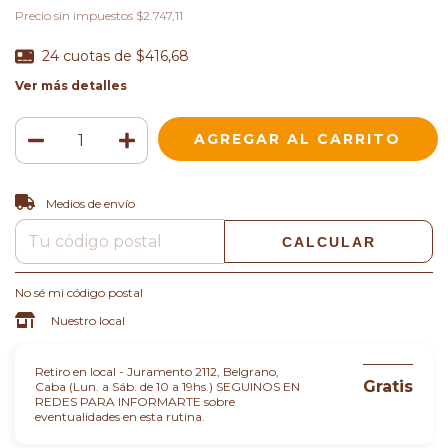
Precio sin impuestos
$2.747,11
24
cuotas de
$416,68
Ver más detalles
CAMBIAR CP
Entregas para el CP:
Medios de envío
CALCULAR
No sé mi código postal
Nuestro local
Retiro en local - Juramento 2112, Belgrano,
Gratis
Caba (Lun. a Sáb. de 10 a 19hs.) SEGUINOS EN
REDES PARA INFORMARTE sobre
eventualidades en esta rutina.