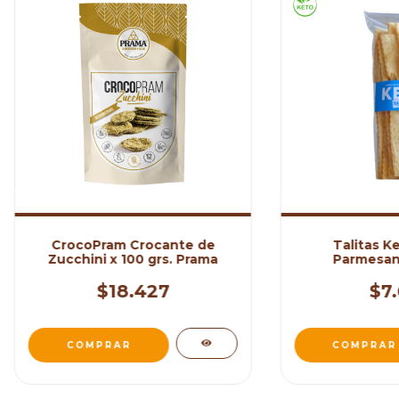
CrocoPram Crocante de
Talitas K
Zucchini x 100 grs. Prama
Parmesan
$18.427
$7.