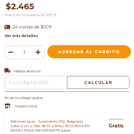
$2.465
Precio sin impuestos
$2.037,19
24
cuotas de
$309
Ver más detalles
CAMBIAR CP
Entregas para el CP:
Medios de envío
CALCULAR
No sé mi código postal
Nuestro local
Retiro en local - Juramento 2112, Belgrano,
Gratis
Caba (Lun. a Sáb. de 10 a 19hs.) SEGUINOS EN
REDES PARA INFORMARTE sobre