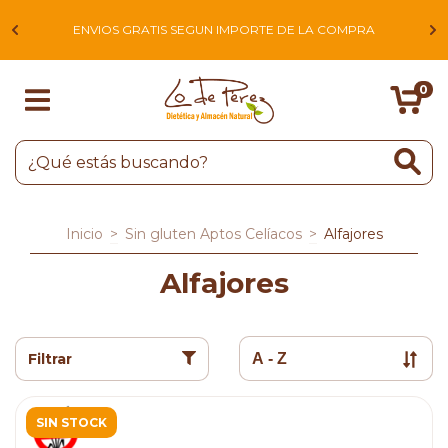
L
ENVIOS GRATIS SEGUN IMPORTE DE LA COMPRA
0
Inicio
>
Sin gluten Aptos Celíacos
>
Alfajores
Alfajores
Filtrar
SIN STOCK