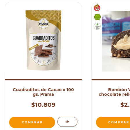
Cuadraditos de Cacao x 100
Bombón V
gs. Prama
chocolate rel
de mani x 30
$10.809
$2.