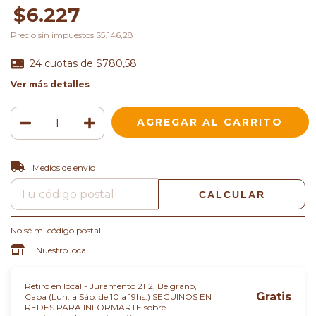
$6.227
Precio sin impuestos
$5.146,28
24
cuotas de
$780,58
Ver más detalles
CAMBIAR CP
Entregas para el CP:
Medios de envío
CALCULAR
No sé mi código postal
Nuestro local
Retiro en local - Juramento 2112, Belgrano,
Gratis
Caba (Lun. a Sáb. de 10 a 19hs.) SEGUINOS EN
REDES PARA INFORMARTE sobre